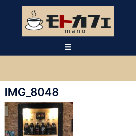
コ
ン
テ
ン
ツ
へ
ス
キ
ッ
プ
IMG_8048