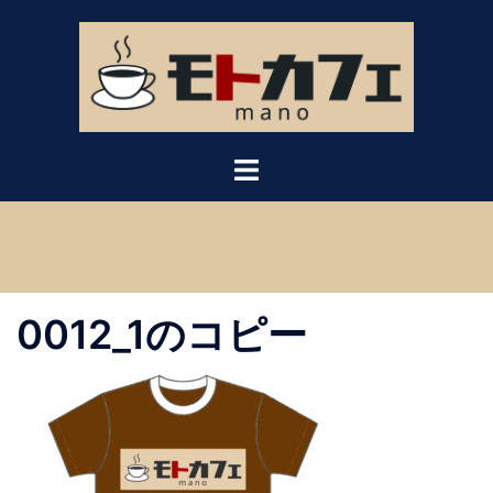
コ
ン
テ
ン
ツ
へ
ス
キ
ッ
プ
0012_1のコピー