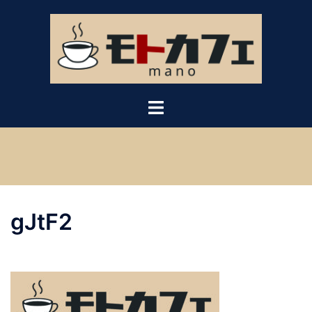
コ
ン
テ
ン
ツ
へ
ス
キ
ッ
プ
gJtF2